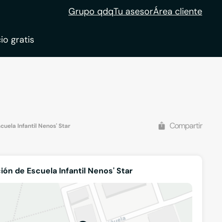
Grupo qdq
Tu asesor
Área cliente
io gratis
ble
tion
Compartir
cuela Infantil Nenos' Star
ión de Escuela Infantil Nenos' Star