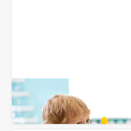
Escuela Infantil Nenos' Star
Guarderías y Escuelas infantiles
Calle Catedratico Fernando Piñuela 5, 30100, Mur