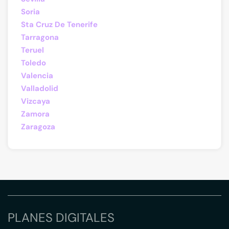
Soria
Sta Cruz De Tenerife
Tarragona
Teruel
Toledo
Valencia
Valladolid
Vizcaya
Zamora
Zaragoza
PLANES DIGITALES