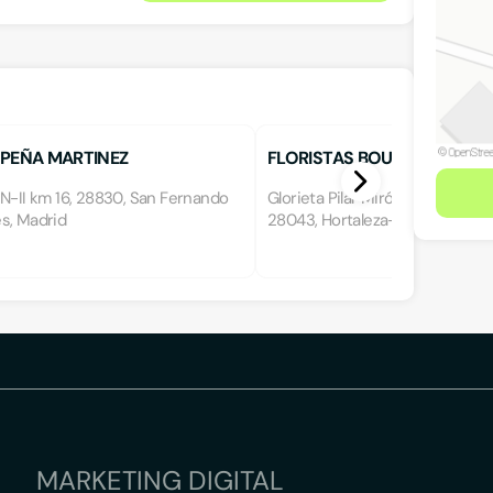
 PEÑA MARTINEZ
FLORISTAS BOURGUIGNON
N-II km 16, 28830, San Fernando
Glorieta Pilar Miró s/n, Esq. Mo
s, Madrid
28043, Hortaleza-Canillas, Madr
MARKETING DIGITAL