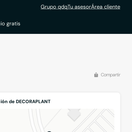
Grupo qdq
Tu asesor
Área cliente
io gratis
ble
tion
Compartir
ción de DECORAPLANT