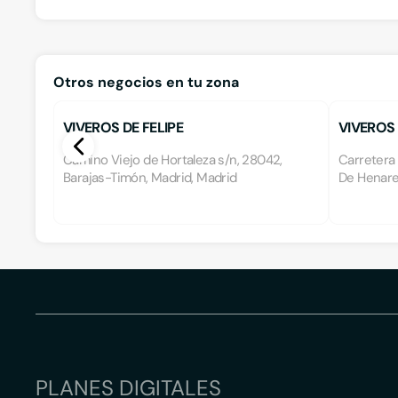
Otros negocios en tu zona
VIVEROS DE FELIPE
VIVEROS
Camino Viejo de Hortaleza s/n, 28042,
Carretera 
Barajas-Timón, Madrid, Madrid
De Henare
PLANES DIGITALES