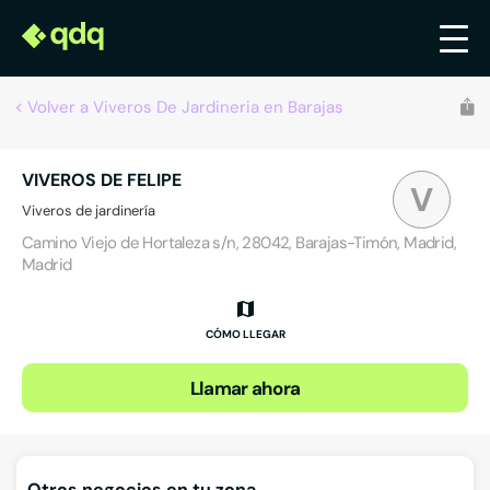
Volver a Viveros De Jardineria en Barajas
VIVEROS DE FELIPE
V
Viveros de jardinería
Camino Viejo de Hortaleza s/n, 28042, Barajas-Timón, Madrid,
Madrid
CÓMO LLEGAR
Llamar ahora
Otros negocios en tu zona