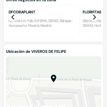
DECORAPLANT
FLORISTAS B
Central s/n, Pab. 6 IFEMA, 28042, Barajas-
Glorieta Pilar M
Aeropuerto, Madrid, Madrid
28043, Hortalez
Ubicación de VIVEROS DE FELIPE