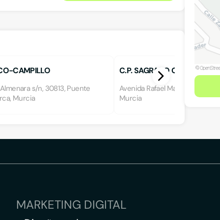
SICO-CAMPILLO
C.P. SAGRADO CORAZON DE
 Almenara s/n, 30813, Puente
Avenida Rafael Maroto s/n, 308
rca, Murcia
Murcia
MARKETING DIGITAL