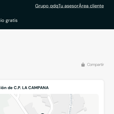
Grupo qdq
Tu asesor
Área cliente
io gratis
ble
tion
Compartir
ión de C.P. LA CAMPANA