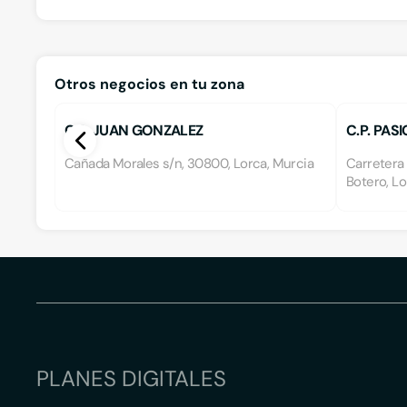
Otros negocios en tu zona
C.P. JUAN GONZALEZ
C.P. PA
Cañada Morales s/n, 30800, Lorca, Murcia
Carretera
Botero, Lo
PLANES DIGITALES