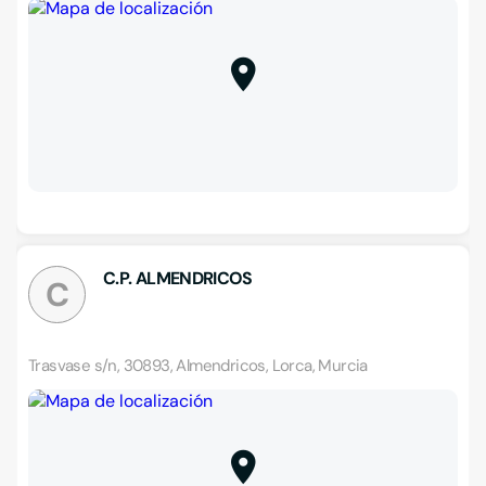
C.P. ALMENDRICOS
C
Trasvase s/n, 30893, Almendricos, Lorca, Murcia