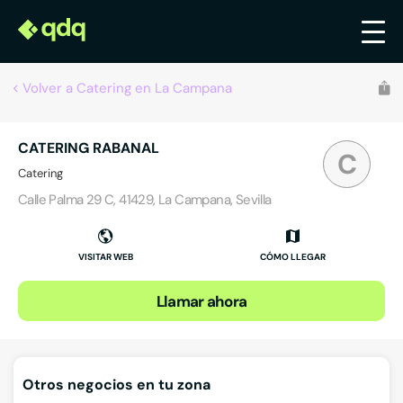
Volver a Catering en La Campana
CATERING RABANAL
C
Catering
Calle Palma 29 C, 41429, La Campana, Sevilla
VISITAR WEB
CÓMO LLEGAR
Llamar ahora
Otros negocios en tu zona