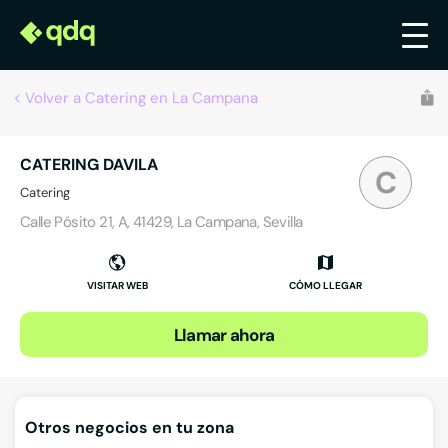
Volver a Catering en La Campana
CATERING DAVILA
C
Catering
Calle Pósito 21, A, 41429, La Campana, Sevilla
VISITAR WEB
CÓMO LLEGAR
Llamar ahora
Otros negocios en tu zona