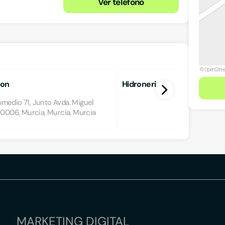
Ver teléfono
gon
Hidroneri
medio 71, Junto Avda. Miguel
30006, Murcia, Murcia, Murcia
MARKETING DIGITAL