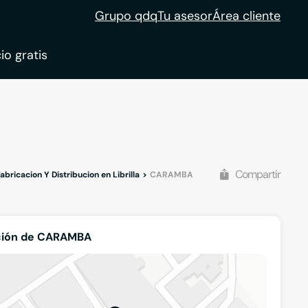
Grupo qdq
Tu asesor
Área cliente
io gratis
ble
tion
Compartir
abricacion Y Distribucion en Librilla
CARAMBA
ción de CARAMBA