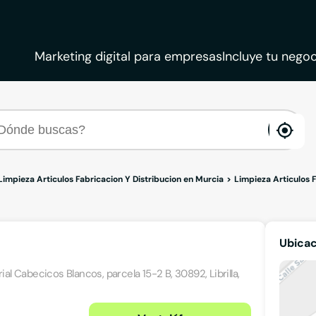
Marketing digital para empresas
Incluye tu negoc
ena
loca
Limpieza Articulos Fabricacion Y Distribucion en Murcia
Limpieza Articulos F
Ubica
l Cabecicos Blancos, parcela 15-2 B, 30892, Librilla,