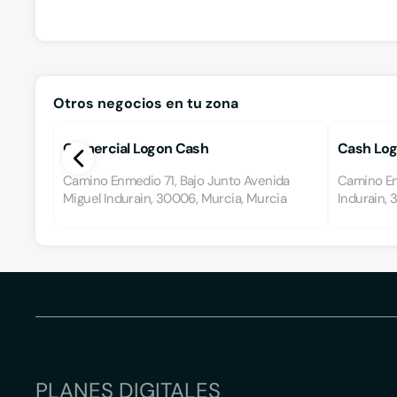
Otros negocios en tu zona
Comercial Logon Cash
Cash Lo
Camino Enmedio 71, Bajo Junto Avenida
Camino En
Miguel Indurain, 30006, Murcia, Murcia
Indurain, 
PLANES DIGITALES