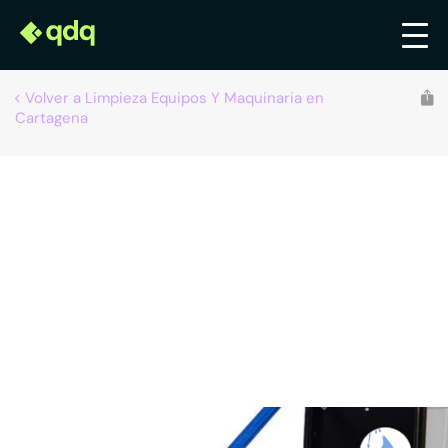
Volver a Limpieza Equipos Y Maquinaria en
Cartagena
Recomendado por qdq