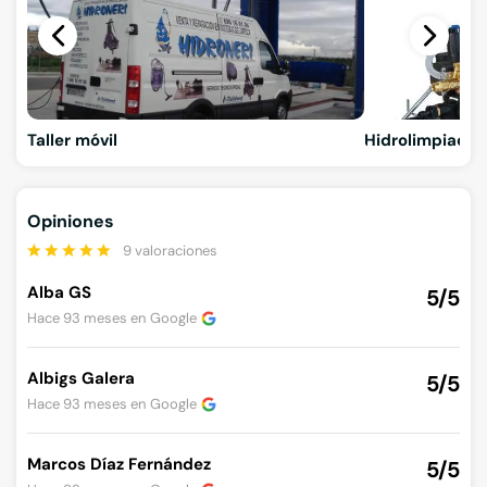
Taller móvil
Hidrolimpiador
Opiniones
9 valoraciones
Alba GS
5/5
Hace 93 meses en
Google
Albigs Galera
5/5
Hace 93 meses en
Google
Marcos Díaz Fernández
5/5