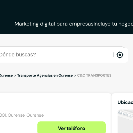
Marketing digital para empresas
Incluye tu negoc
ena
loca
Ourense
Transporte Agencias en Ourense
C&C TRANSPORTES
Ubica
32001, Ourense, Ourense
Ver teléfono