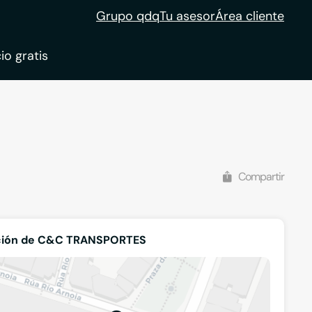
Grupo qdq
Tu asesor
Área cliente
io gratis
ble
tion
Compartir
ción de C&C TRANSPORTES