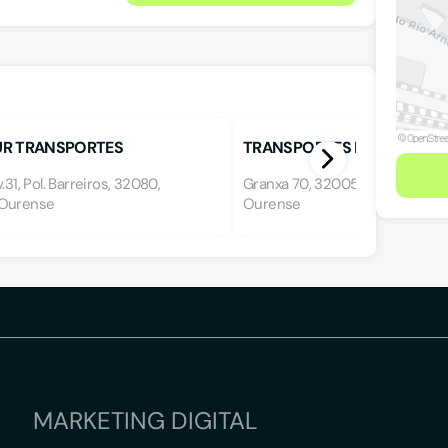
R TRANSPORTES
TRANSPORTES EL KATI
.31, Pol. Barreiros, 32080,
Granxa 70, 32005, OURENSE, O
 Ourense
Ourense
MARKETING DIGITAL