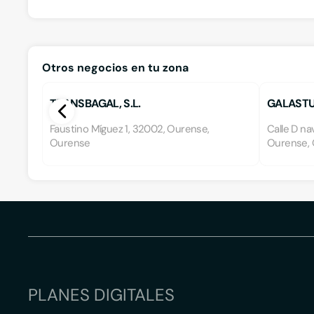
Otros negocios en tu zona
TRANSBAGAL, S.L.
GALASTU
Faustino Míguez 1, 32002, Ourense,
Calle D nav
Ourense
Ourense,
PLANES DIGITALES