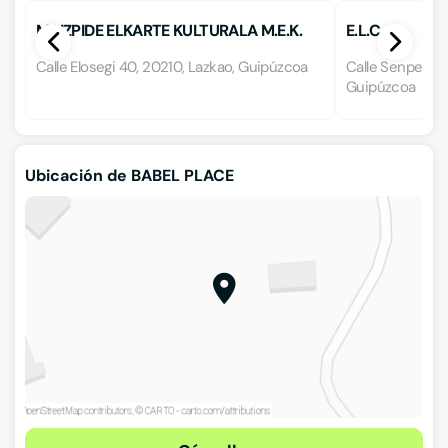
MAIZPIDE ELKARTE KULTURALA M.E.K.
E.L.C.
Calle Elosegi 40, 20210, Lazkao, Guipúzcoa
Calle Senpere A
Guipúzcoa
Ubicación de BABEL PLACE