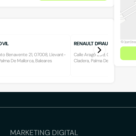
VIL
RENAULT DIBAUTO
nto Benavente 21, 07008, Llevant-
Calle Aragó 209, 07008, Llevan
, Palma De Mallorca, Baleares
Cladera, Palma De Mallorca, Bal
MARKETING DIGITAL