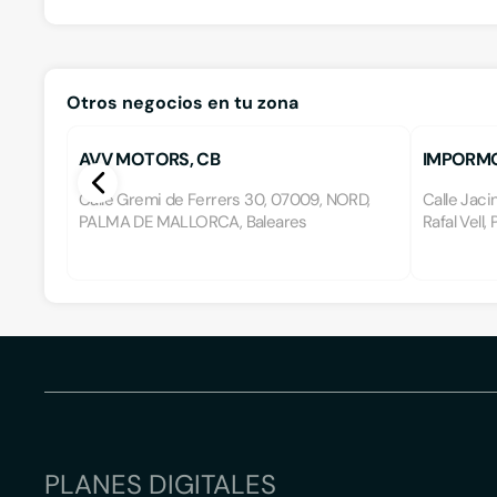
Otros negocios en tu zona
AVV MOTORS, CB
IMPORMO
Calle Gremi de Ferrers 30, 07009, NORD,
Calle Jaci
PALMA DE MALLORCA, Baleares
Rafal Vell
PLANES DIGITALES