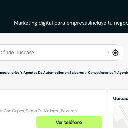
Marketing digital para empresas
Incluye tu negoc
ena
loca
cesionarios Y Agentes De Automoviles en Baleares
Concesionarios Y Agent
Ubicac
ant-Can Capes, Palma De Mallorca, Baleares
Ver teléfono