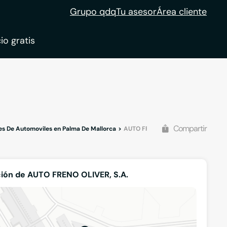
Grupo qdq
Tu asesor
Área cliente
io gratis
ble
tion
Compartir
es De Automoviles en Palma De Mallorca
AUTO FRENO OLIVER, S.A.
ión de AUTO FRENO OLIVER, S.A.