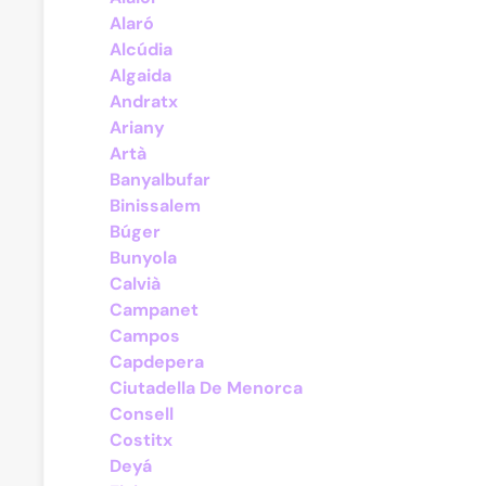
Alaró
Alcúdia
Algaida
Andratx
Ariany
Artà
Banyalbufar
Binissalem
Búger
Bunyola
Calvià
Campanet
Campos
Capdepera
Ciutadella De Menorca
Consell
Costitx
Deyá