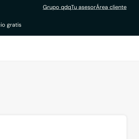
Grupo qdq
Tu asesor
Área cliente
io gratis