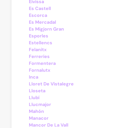
Eivissa
Es Castell
Escorca
Es Mercadal
Es Migjorn Gran
Esporles
Estellencs
Felanitx
Ferreries
Formentera
Fornalutx
Inca
Lloret De Vistalegre
Lloseta
Llubí
Llucmajor
Mahón
Manacor
Mancor De La Vall