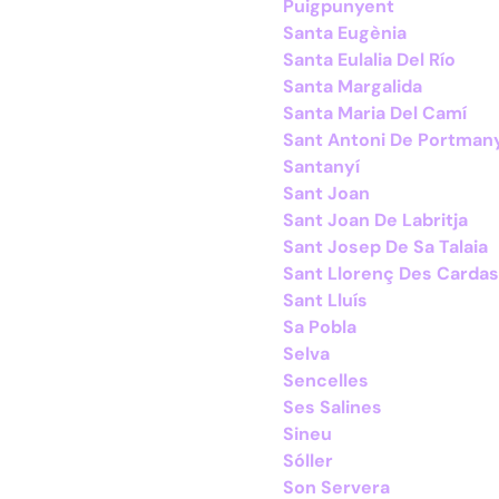
Puigpunyent
Santa Eugènia
Santa Eulalia Del Río
Santa Margalida
Santa Maria Del Camí
Sant Antoni De Portman
Santanyí
Sant Joan
Sant Joan De Labritja
Sant Josep De Sa Talaia
Sant Llorenç Des Cardas
Sant Lluís
Sa Pobla
Selva
Sencelles
Ses Salines
Sineu
Sóller
Son Servera