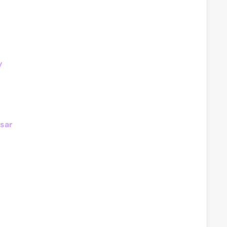
y
sar