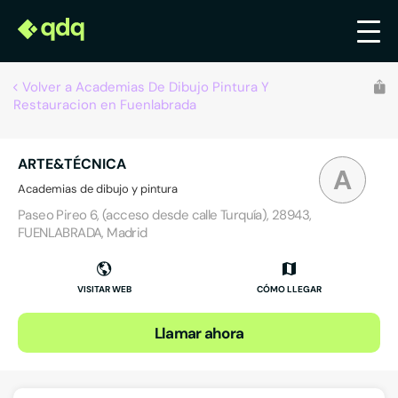
Volver a Academias De Dibujo Pintura Y
Restauracion en Fuenlabrada
ARTE&TÉCNICA
A
Academias de dibujo y pintura
Paseo Pireo 6, (acceso desde calle Turquía), 28943,
FUENLABRADA, Madrid
VISITAR WEB
CÓMO LLEGAR
Llamar ahora