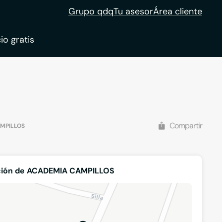
Grupo qdq
Tu asesor
Área cliente
io gratis
ble
tion
Compartir
MPILLOS
ción de ACADEMIA CAMPILLOS