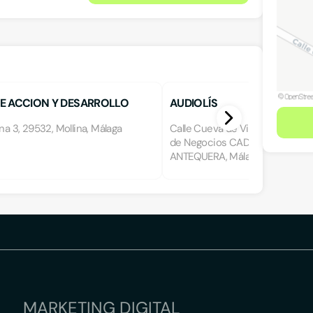
E ACCION Y DESARROLLO
AUDIOLÍS
E LA COMARCA DE ANTEQUER
ina 3, 29532, Mollina, Málaga
Calle Cueva de Viera 2, A, Plant
de Negocios CADI, 29200, ANT
ANTEQUERA, Málaga
MARKETING DIGITAL