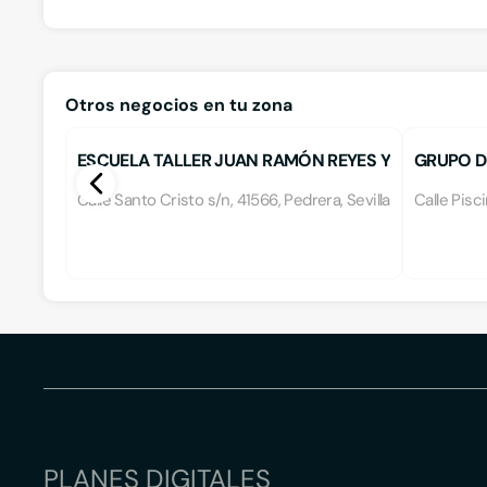
Otros negocios en tu zona
ESCUELA TALLER JUAN RAMÓN REYES Y
GRUPO D
JAÉN
LOCAL D
Calle Santo Cristo s/n, 41566, Pedrera, Sevilla
Calle Pisc
PLANES DIGITALES