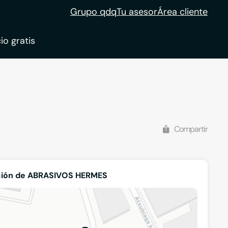
Grupo qdq
Tu asesor
Área cliente
io gratis
ble
tion
Compartir
ción de ABRASIVOS HERMES