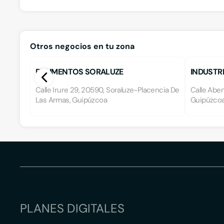
Otros negocios en tu zona
PULIMENTOS SORALUZE
INDUSTRI
Calle Irure 29, 20590, Soraluze-Placencia De
Calle Aben
Las Armas, Guipúzcoa
Guipúzco
PLANES DIGITALES