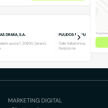
AS DRAKA, S.A.
PULIDOS MANU
daño auzoa 7, 20800, Zarautz,
Calle Salbatore auzoa s/n, 2020
a
Guipúzcoa
MARKETING DIGITAL