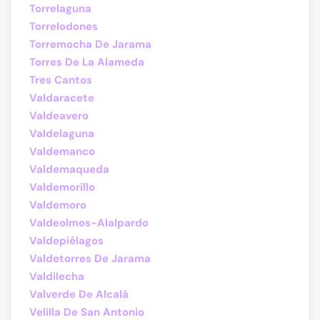
Torrelaguna
Torrelodones
Torremocha De Jarama
Torres De La Alameda
Tres Cantos
Valdaracete
Valdeavero
Valdelaguna
Valdemanco
Valdemaqueda
Valdemorillo
Valdemoro
Valdeolmos-Alalpardo
Valdepiélagos
Valdetorres De Jarama
Valdilecha
Valverde De Alcalá
Velilla De San Antonio