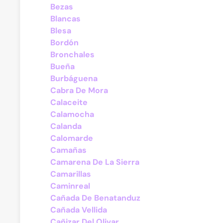
Bezas
Blancas
Blesa
Bordón
Bronchales
Bueña
Burbáguena
Cabra De Mora
Calaceite
Calamocha
Calanda
Calomarde
Camañas
Camarena De La Sierra
Camarillas
Caminreal
Cañada De Benatanduz
Cañada Vellida
Cañizar Del Olivar