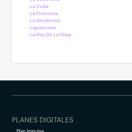
La Cuba
La Fresneda
La Ginebrosa
Lagueruela
La Hoz De La Vieja
PLANES DIGITALES
Plan Impulsa