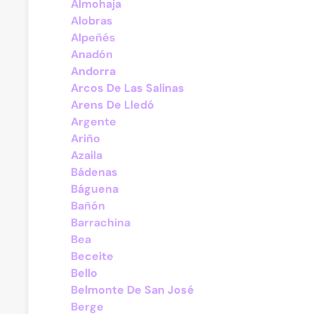
Almohaja
Alobras
Alpeñés
Anadón
Andorra
Arcos De Las Salinas
Arens De Lledó
Argente
Ariño
Azaila
Bádenas
Báguena
Bañón
Barrachina
Bea
Beceite
Bello
Belmonte De San José
Berge