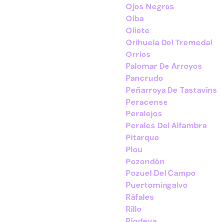
Ojos Negros
Olba
Oliete
Orihuela Del Tremedal
Orrios
Palomar De Arroyos
Pancrudo
Peñarroya De Tastavins
Peracense
Peralejos
Perales Del Alfambra
Pitarque
Plou
Pozondón
Pozuel Del Campo
Puertomingalvo
Ráfales
Rillo
Riodeva