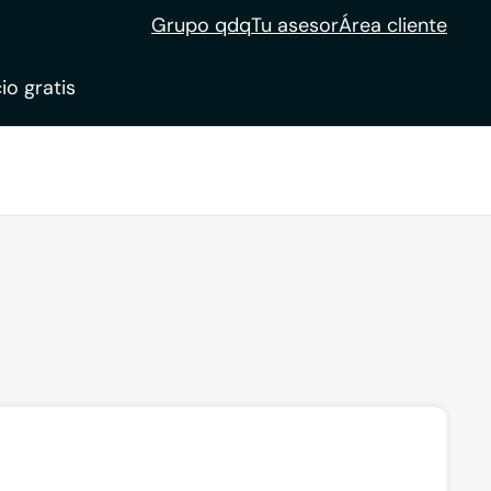
Grupo qdq
Tu asesor
Área cliente
io gratis