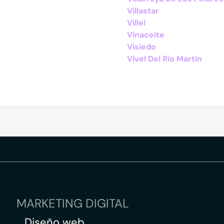
Villastar
Villel
Vinaceite
Visiedo
Vivel Del Río Martín
MARKETING DIGITAL
Diseño web