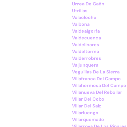
Urrea De Gaén
Utrillas
Valacloche
Valbona
Valdealgorfa
Valdecuenca
Valdelinares
Valdeltormo
Valderrobres
Valjunquera
Veguillas De La Sierra
Villafranca Del Campo
Villahermosa Del Campo
Villanueva Del Rebollar
Villar Del Cobo
Villar Del Salz
Villarluengo
Villarquemado
Villarroya De Los Pinares