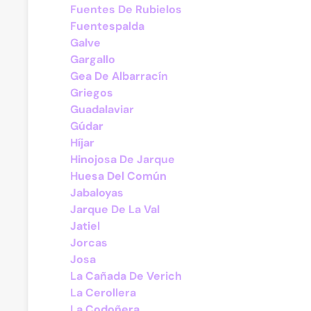
Fuentes De Rubielos
Fuentespalda
Galve
Gargallo
Gea De Albarracín
Griegos
Guadalaviar
Gúdar
Híjar
Hinojosa De Jarque
Huesa Del Común
Jabaloyas
Jarque De La Val
Jatiel
Jorcas
Josa
La Cañada De Verich
La Cerollera
La Codoñera