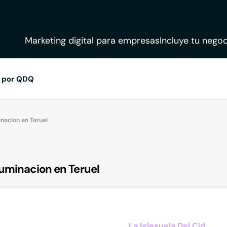
Marketing digital para empresas
Incluye tu negoc
 por QDQ
inacion en Teruel
luminacion en Teruel
La Iglesuela Del Cid