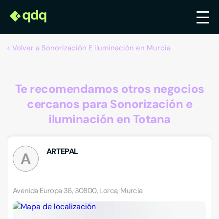
Volver a Sonorización E Iluminación en Murcia
Te recomendamos otros negocios
cercanos para Sonorización e
iluminación en Totana
ARTEPAL
A
Avenida Europa 36, 30800, Lorca, Murcia