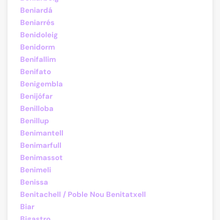
Beniardá
Beniarrés
Benidoleig
Benidorm
Benifallim
Benifato
Benigembla
Benijófar
Benilloba
Benillup
Benimantell
Benimarfull
Benimassot
Benimeli
Benissa
Benitachell / Poble Nou Benitatxell
Biar
Bigastro