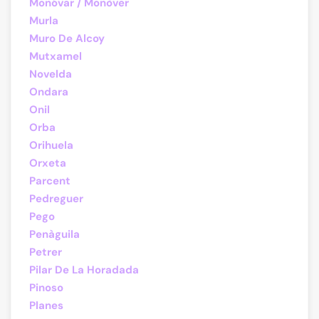
Monóvar / Monòver
Murla
Muro De Alcoy
Mutxamel
Novelda
Ondara
Onil
Orba
Orihuela
Orxeta
Parcent
Pedreguer
Pego
Penàguila
Petrer
Pilar De La Horadada
Pinoso
Planes