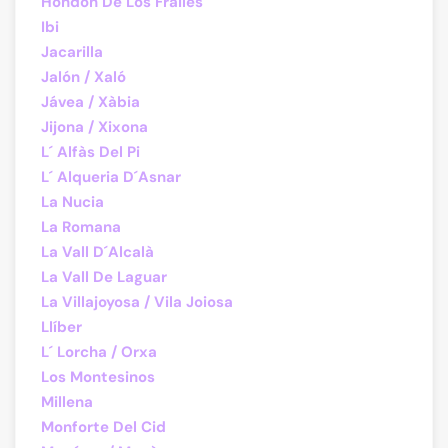
Hondón De Los Frailes
Ibi
Jacarilla
Jalón / Xaló
Jávea / Xàbia
Jijona / Xixona
L´ Alfàs Del Pi
L´ Alqueria D´Asnar
La Nucia
La Romana
La Vall D´Alcalà
La Vall De Laguar
La Villajoyosa / Vila Joiosa
Llíber
L´ Lorcha / Orxa
Los Montesinos
Millena
Monforte Del Cid