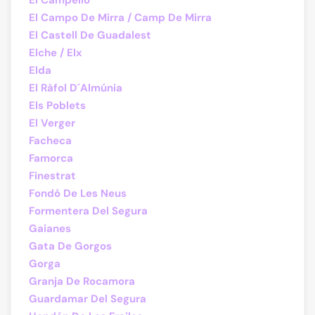
El Campello
El Campo De Mirra / Camp De Mirra
El Castell De Guadalest
Elche / Elx
Elda
El Ràfol D´Almúnia
Els Poblets
El Verger
Facheca
Famorca
Finestrat
Fondó De Les Neus
Formentera Del Segura
Gaianes
Gata De Gorgos
Gorga
Granja De Rocamora
Guardamar Del Segura