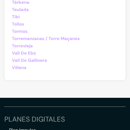
Tárbena
Teulada
Tibi
Tollos
Tormos
Torremanzanas / Torre Maçanes
Torrevieja
Vall De Ebo
Vall De Gallinera
Villena
PLANES DIGITALES