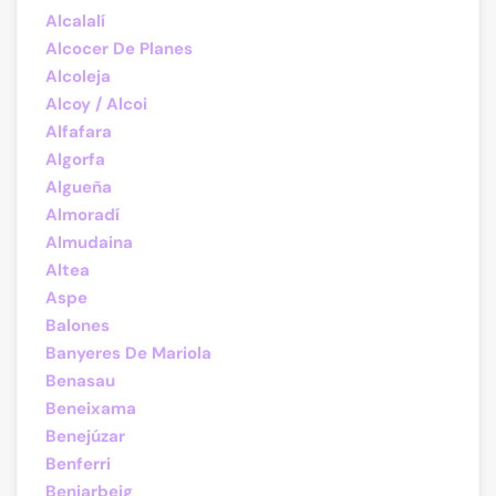
Alcalalí
Alcocer De Planes
Alcoleja
Alcoy / Alcoi
Alfafara
Algorfa
Algueña
Almoradí
Almudaina
Altea
Aspe
Balones
Banyeres De Mariola
Benasau
Beneixama
Benejúzar
Benferri
Beniarbeig