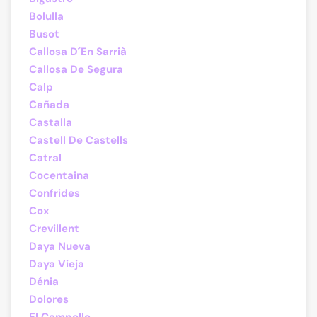
Bolulla
Busot
Callosa D´En Sarrià
Callosa De Segura
Calp
Cañada
Castalla
Castell De Castells
Catral
Cocentaina
Confrides
Cox
Crevillent
Daya Nueva
Daya Vieja
Dénia
Dolores