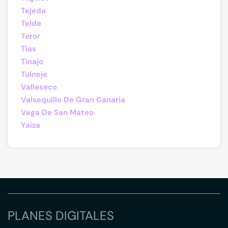
Tejeda
Telde
Teror
Tías
Tinajo
Tuineje
Valleseco
Valsequillo De Gran Canaria
Vega De San Mateo
Yaiza
PLANES DIGITALES