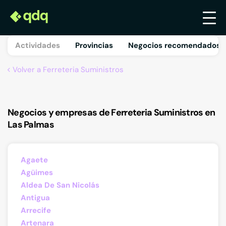
Actividades
Provincias
Negocios recomendados 
Volver a Ferreteria Suministros
Negocios y empresas de Ferreteria Suministros en
Las Palmas
Agaete
Agüimes
Aldea De San Nicolás
Antigua
Arrecife
Artenara