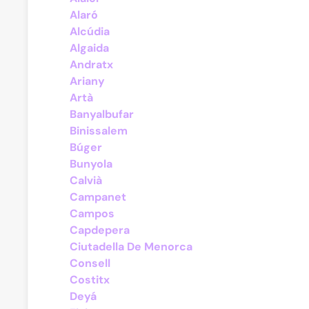
Alaró
Alcúdia
Algaida
Andratx
Ariany
Artà
Banyalbufar
Binissalem
Búger
Bunyola
Calvià
Campanet
Campos
Capdepera
Ciutadella De Menorca
Consell
Costitx
Deyá