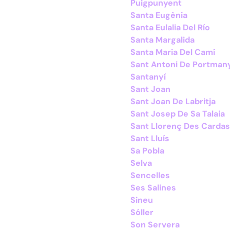
Puigpunyent
Santa Eugènia
Santa Eulalia Del Río
Santa Margalida
Santa Maria Del Camí
Sant Antoni De Portman
Santanyí
Sant Joan
Sant Joan De Labritja
Sant Josep De Sa Talaia
Sant Llorenç Des Cardas
Sant Lluís
Sa Pobla
Selva
Sencelles
Ses Salines
Sineu
Sóller
Son Servera