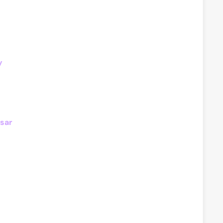
y
sar