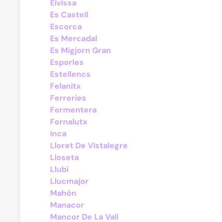
Eivissa
Es Castell
Escorca
Es Mercadal
Es Migjorn Gran
Esporles
Estellencs
Felanitx
Ferreries
Formentera
Fornalutx
Inca
Lloret De Vistalegre
Lloseta
Llubí
Llucmajor
Mahón
Manacor
Mancor De La Vall