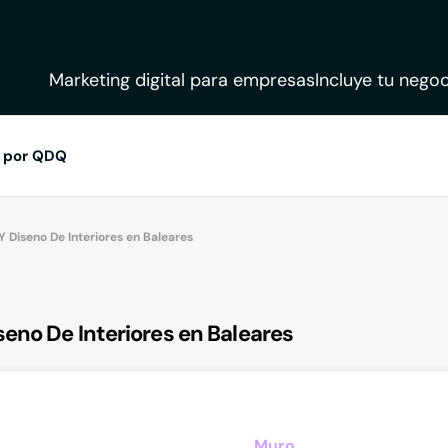
Marketing digital para empresas
Incluye tu negoc
 por QDQ
Y Diseno De Interiores en Baleares
eno De Interiores en Baleares
Muro