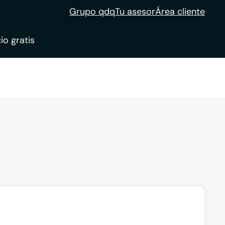
Grupo qdq
Tu asesor
Área cliente
io gratis