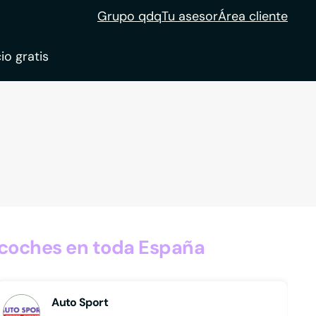
Grupo qdq
Tu asesor
Área cliente
io gratis
ble
tion
 coches en toda España
Auto Sport