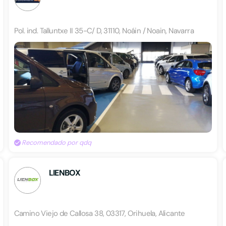
Pol. ind. Talluntxe II 35-C/ D, 31110, Noáin / Noain, Navarra
Recomendado por qdq
LIENBOX
Camino Viejo de Callosa 38, 03317, Orihuela, Alicante