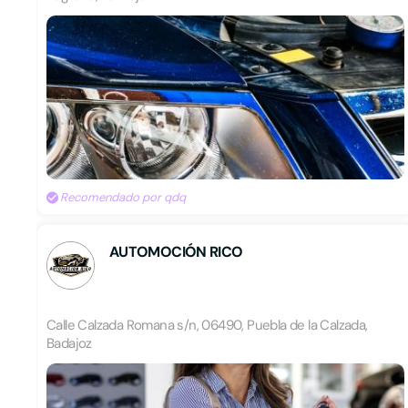
Recomendado por qdq
AUTOMOCIÓN RICO
Calle Calzada Romana s/n, 06490, Puebla de la Calzada,
Badajoz