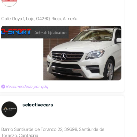
Calle Goya 1, bajo, 04260, Rioja, Almería
Recomendado por qdq
selectivecars
Barrio Santiurde de Toranzo 22, 39698, Santiurde de
Toranzo, Cantabria