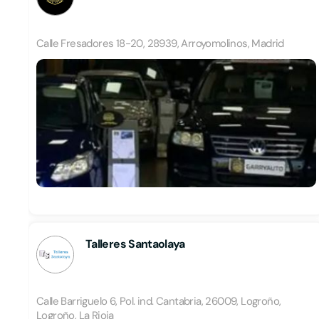
Calle Fresadores 18-20, 28939, Arroyomolinos, Madrid
Talleres Santaolaya
Calle Barriguelo 6, Pol. ind. Cantabria, 26009, Logroño,
Logroño, La Rioja