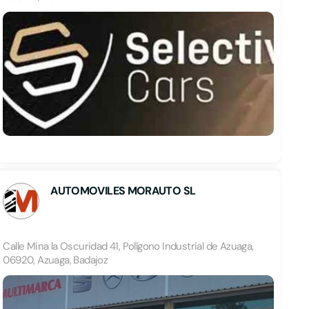
AUTOMOVILES MORAUTO SL
Calle Mina la Oscuridad 41, Polígono Industrial de Azuaga,
06920, Azuaga, Badajoz