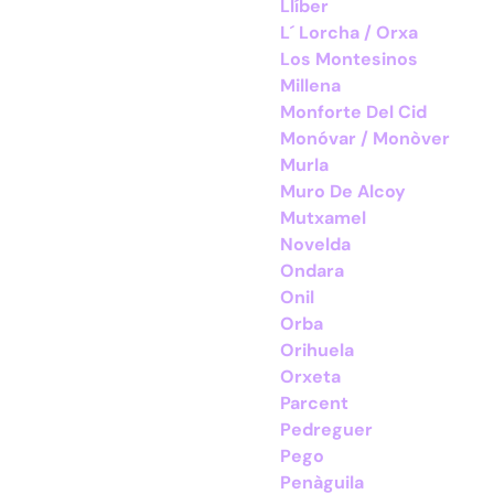
Llíber
L´ Lorcha / Orxa
Los Montesinos
Millena
Monforte Del Cid
Monóvar / Monòver
Murla
Muro De Alcoy
Mutxamel
Novelda
Ondara
Onil
Orba
Orihuela
Orxeta
Parcent
Pedreguer
Pego
Penàguila