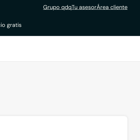
Grupo qdq
Tu asesor
Área cliente
io gratis