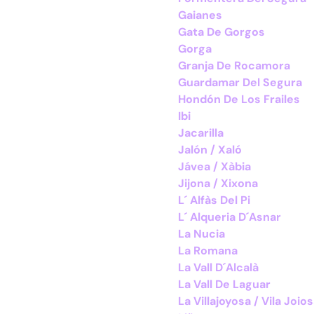
Gaianes
Gata De Gorgos
Gorga
Granja De Rocamora
Guardamar Del Segura
Hondón De Los Frailes
Ibi
Jacarilla
Jalón / Xaló
Jávea / Xàbia
Jijona / Xixona
L´ Alfàs Del Pi
L´ Alqueria D´Asnar
La Nucia
La Romana
La Vall D´Alcalà
La Vall De Laguar
La Villajoyosa / Vila Joio