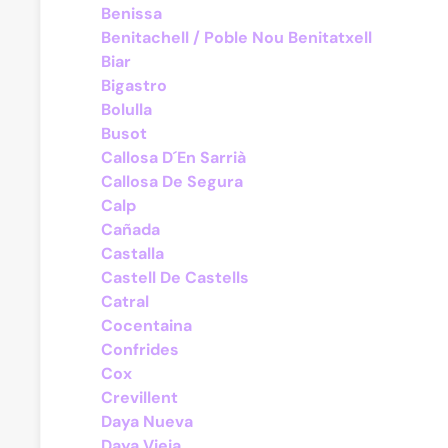
Benissa
Benitachell / Poble Nou Benitatxell
Biar
Bigastro
Bolulla
Busot
Callosa D´En Sarrià
Callosa De Segura
Calp
Cañada
Castalla
Castell De Castells
Catral
Cocentaina
Confrides
Cox
Crevillent
Daya Nueva
Daya Vieja