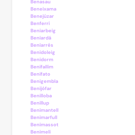
Benasau
Beneixama
Benejúzar
Benferri
Beniarbeig
Beniardá
Beniarrés
Benidoleig
Benidorm
Benifallim
Benifato
Benigembla
Benijófar
Benilloba
Benillup
Benimantell
Benimarfull
Benimassot
Benimeli