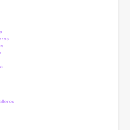
a
eros
es
o
va
alleros