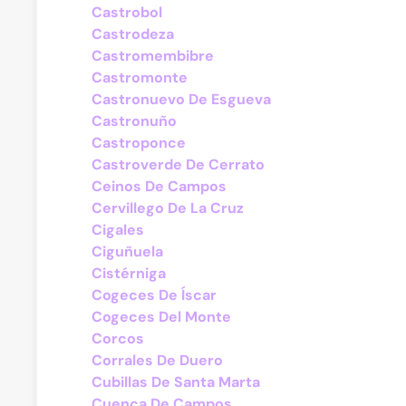
Castrobol
Castrodeza
Castromembibre
Castromonte
Castronuevo De Esgueva
Castronuño
Castroponce
Castroverde De Cerrato
Ceinos De Campos
Cervillego De La Cruz
Cigales
Ciguñuela
Cistérniga
Cogeces De Íscar
Cogeces Del Monte
Corcos
Corrales De Duero
Cubillas De Santa Marta
Cuenca De Campos