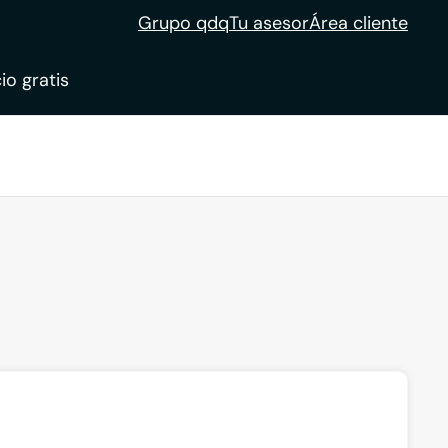
Grupo qdq
Tu asesor
Área cliente
io gratis