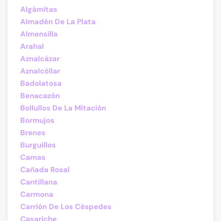
Algámitas
Almadén De La Plata
Almensilla
Arahal
Aznalcázar
Aznalcóllar
Badolatosa
Benacazón
Bollullos De La Mitación
Bormujos
Brenes
Burguillos
Camas
Cañada Rosal
Cantillana
Carmona
Carrión De Los Céspedes
Casariche