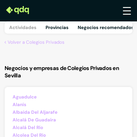
Actividades
Provincias
Negocios recomendados 
Volver a Colegios Privados
Negocios y empresas de Colegios Privados en
Sevilla
Aguadulce
Alanís
Albaida Del Aljarafe
Alcalá De Guadaíra
Alcalá Del Río
Alcolea Del Río