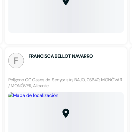
FRANCISCA BELLOT NAVARRO
F
Polígono CC Cases del Senyor s/n, BAJO, 03640, MONÓVAR
/ MONÒVER, Alicante