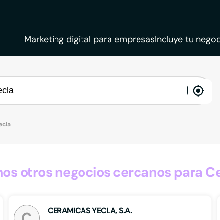
Marketing digital para empresas
Incluye tu negoc
ena
loca
ecla
s otros negocios cercanos para C
CERAMICAS YECLA, S.A.
C