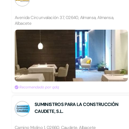
Avenida Circunvalación 37, 02640, Almansa, Almansa,
Albacete
Recomendado por qdq
SUMINISTROS PARA LA CONSTRUCCIÓN
CAUDETE, S.L.
Camino Molino 1, 02660, Caudete, Albacete