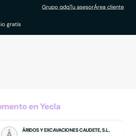
Grupo qdq
Tu asesor
Área cliente
io gratis
ble
tion
emento en Yecla
ÁRIDOS Y EXCAVACIONES CAUDETE, S.L.
Á