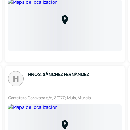
HNOS. SÁNCHEZ FERNÁNDEZ
H
Carretera Caravaca s/n, 30170, Mula, Murcia