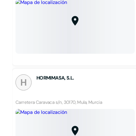
HORMIMASA, S.L.
H
Carretera Caravaca s/n, 30170, Mula, Murcia