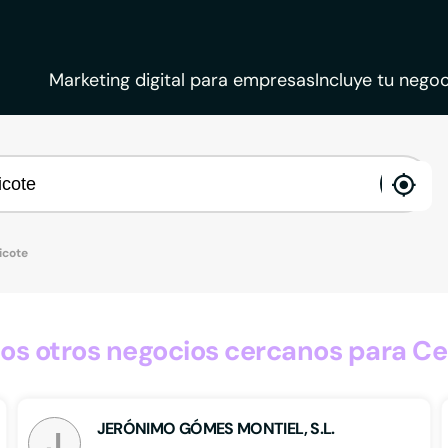
Marketing digital para empresas
Incluye tu negoc
ena
loca
icote
s otros negocios cercanos para Ce
JERÓNIMO GÓMES MONTIEL, S.L.
J