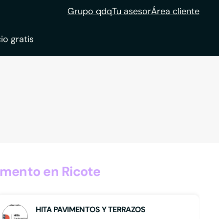
Grupo qdq
Tu asesor
Área cliente
io gratis
ble
tion
mento en Ricote
HITA PAVIMENTOS Y TERRAZOS