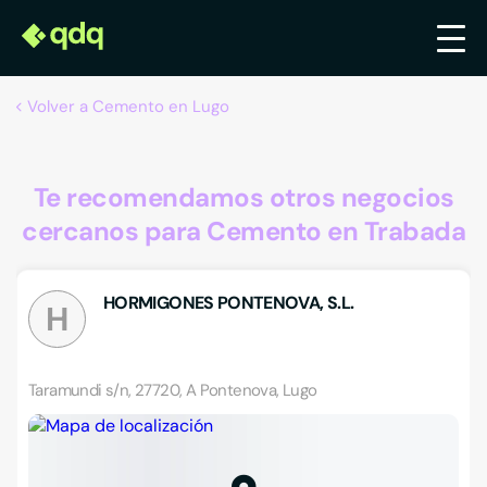
Volver a Cemento en Lugo
Te recomendamos otros negocios
cercanos para Cemento en Trabada
HORMIGONES PONTENOVA, S.L.
H
Taramundi s/n, 27720, A Pontenova, Lugo