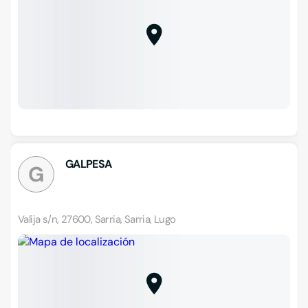
GALPESA
G
Valija s/n, 27600, Sarria, Sarria, Lugo