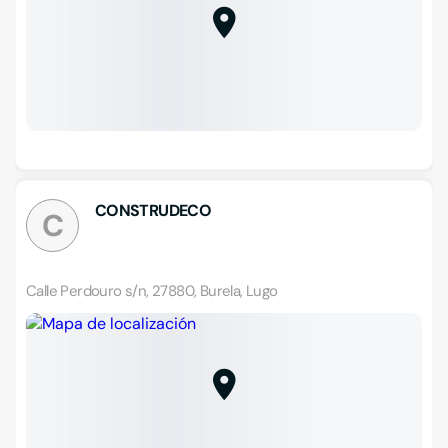
CONSTRUDECO
C
Calle Perdouro s/n, 27880, Burela, Lugo