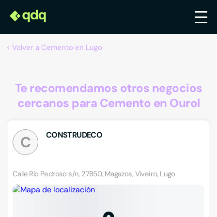
Volver a Cemento en Lugo
Te recomendamos otros negocios
cercanos para Cemento en Ourol
CONSTRUDECO
C
Calle Río Pedroso s/n, 27850, Magazos, Viveiro, Lugo