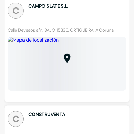
CAMPO SLATE S.L.
C
Calle Devesos s/n, BAJO, 15330, ORTIGUEIRA, A Coruña
CONSTRUVENTA
C