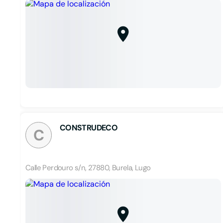
CONSTRUDECO
C
Calle Perdouro s/n, 27880, Burela, Lugo