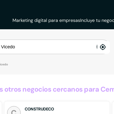
Marketing digital para empresas
Incluye tu negoc
ena
loca
icedo
 otros negocios cercanos para Cem
CONSTRUDECO
C