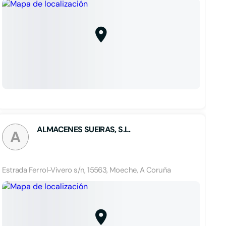
ALMACENES SUEIRAS, S.L.
A
Estrada Ferrol-Vivero s/n, 15563, Moeche, A Coruña