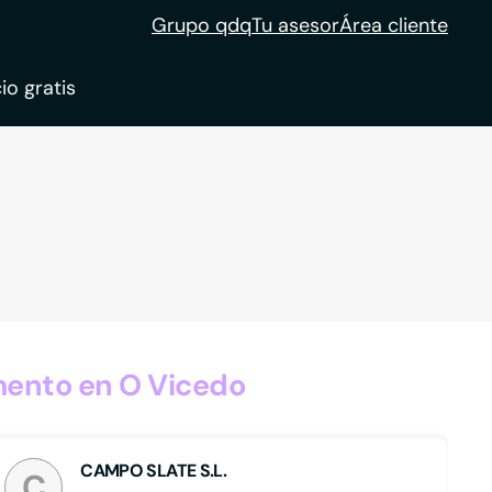
Grupo qdq
Tu asesor
Área cliente
io gratis
ble
tion
ento en O Vicedo
CAMPO SLATE S.L.
C