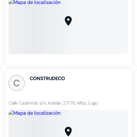
CONSTRUDECO
C
Calle Cadeirido s/n, Adelán, 27776, Alfoz, Lugo