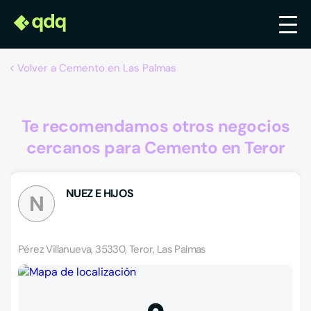
Volver a Cemento en Las Palmas
Te recomendamos otros negocios
cercanos para Cemento en Teror
NUEZ E HIJOS
N
Pérez Villanueva, 35330, Teror, Las Palmas