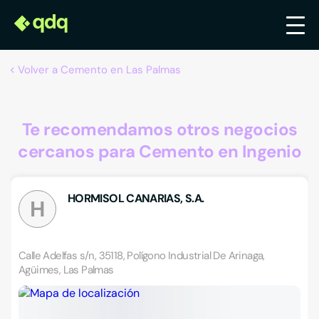
Volver a Cemento en Las Palmas
Te recomendamos otros negocios
cercanos para Cemento en Ingenio
HORMISOL CANARIAS, S.A.
H
Calle Adelfas s/n, 35118, Polígono Industrial De Arinaga,
Agüimes, Las Palmas