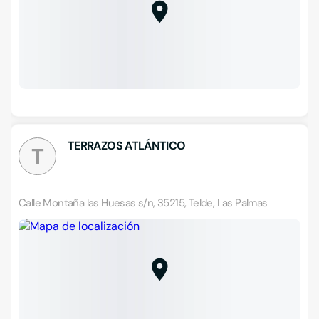
TERRAZOS ATLÁNTICO
T
Calle Montaña las Huesas s/n, 35215, Telde, Las Palmas