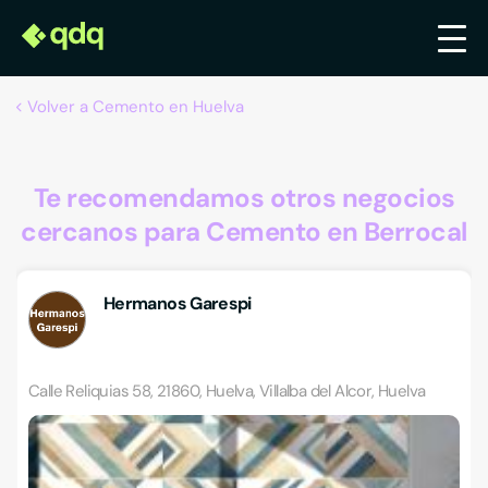
Volver a Cemento en Huelva
Te recomendamos otros negocios
cercanos para Cemento en Berrocal
Hermanos Garespi
Calle Reliquias 58, 21860, Huelva, Villalba del Alcor, Huelva