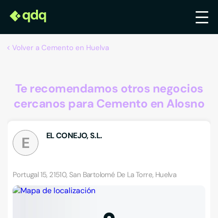
Volver a Cemento en Huelva
Te recomendamos otros negocios
cercanos para Cemento en Alosno
EL CONEJO, S.L.
E
Portugal 15, 21510, San Bartolomé De La Torre, Huelva