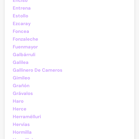
Enciso
Entrena
Estollo
Ezcaray
Foncea
Fonzaleche
Fuenmayor
Galbárruli
Galilea
Gallinero De Cameros
Gimileo
Grañón
Grávalos
Haro
Herce
Herramélluri
Hervías
Hormilla