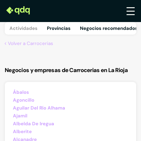
Actividades
Provincias
Negocios recomendados 
Volver a Carrocerias
Negocios y empresas de Carrocerias en La Rioja
Ábalos
Agoncillo
Aguilar Del Río Alhama
Ajamil
Albelda De Iregua
Alberite
Alcanadre