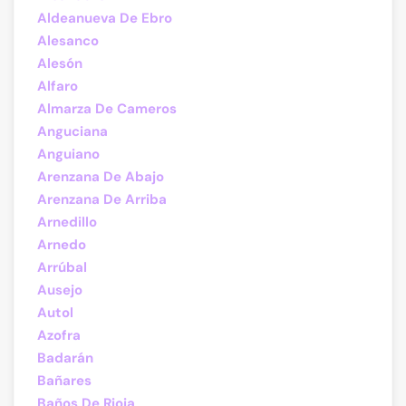
Aldeanueva De Ebro
Alesanco
Alesón
Alfaro
Almarza De Cameros
Anguciana
Anguiano
Arenzana De Abajo
Arenzana De Arriba
Arnedillo
Arnedo
Arrúbal
Ausejo
Autol
Azofra
Badarán
Bañares
Baños De Rioja