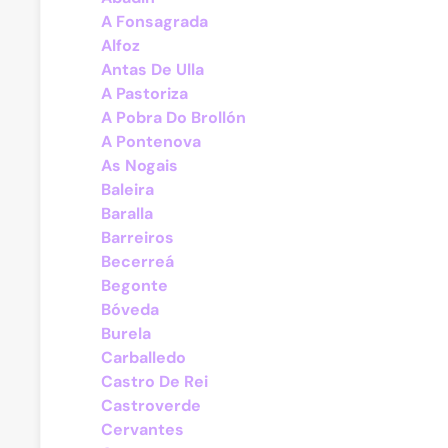
A Fonsagrada
Alfoz
Antas De Ulla
A Pastoriza
A Pobra Do Brollón
A Pontenova
As Nogais
Baleira
Baralla
Barreiros
Becerreá
Begonte
Bóveda
Burela
Carballedo
Castro De Rei
Castroverde
Cervantes