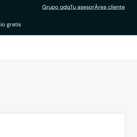
Grupo qdq
Tu asesor
Área cliente
io gratis