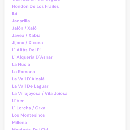
Hondón De Los Frailes
Ibi
Jacarilla
Jalón / Xaló
Jávea / Xàbia
Jijona / Xixona
L´ Alfàs Del Pi
L´ Alqueria D´Asnar
La Nucia
La Romana
La Vall D´Alcalà
La Vall De Laguar
La Villajoyosa / Vila Joiosa
Llíber
L´ Lorcha / Orxa
Los Montesinos
Millena
Monforte Del Cid