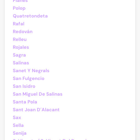
Planes
Polop
Quatretondeta
Rafal
Redován
Relleu
Rojales
Sagra
Salinas
Sanet Y Negrals
San Fulgencio
San Isidro
San Miguel De Salinas
Santa Pola
Sant Joan D´Alacant
Sax
Sella
Senija