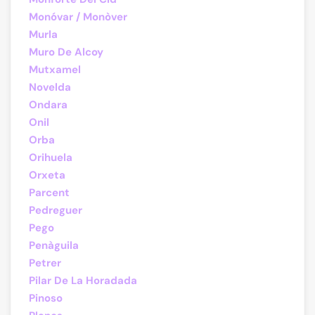
Monóvar / Monòver
Murla
Muro De Alcoy
Mutxamel
Novelda
Ondara
Onil
Orba
Orihuela
Orxeta
Parcent
Pedreguer
Pego
Penàguila
Petrer
Pilar De La Horadada
Pinoso