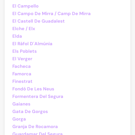
El Campello
El Campo De Mirra / Camp De Mirra
El Castell De Guadalest
Elche / Elx
Elda
El Ràfol D´Almúnia
Els Poblets
El Verger
Facheca
Famorca
Finestrat
Fondó De Les Neus
Formentera Del Segura
Gaianes
Gata De Gorgos
Gorga
Granja De Rocamora
Guardamar Del Segura