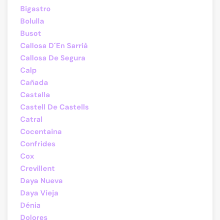
Bigastro
Bolulla
Busot
Callosa D´En Sarrià
Callosa De Segura
Calp
Cañada
Castalla
Castell De Castells
Catral
Cocentaina
Confrides
Cox
Crevillent
Daya Nueva
Daya Vieja
Dénia
Dolores