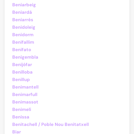
Beniarbeig
Beniardá
Beniarrés
Benidoleig
Benidorm
Benifallim
Benifato
Benigembla
Benijófar
Benilloba
Benillup
Benimantell
Benimarfull
Benimassot
Benimeli
Benissa
Benitachell / Poble Nou Benitatxell
Biar