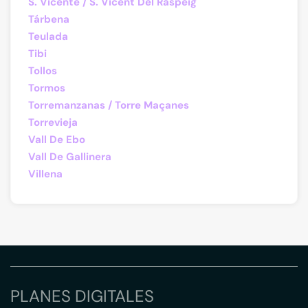
S. Vicente / S. Vicent Del Raspeig
Tárbena
Teulada
Tibi
Tollos
Tormos
Torremanzanas / Torre Maçanes
Torrevieja
Vall De Ebo
Vall De Gallinera
Villena
PLANES DIGITALES