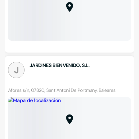
JARDINES BIENVENIDO, S.L.
J
Afores s/n, 07820, Sant Antoni De Portmany, Baleares