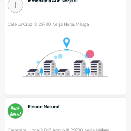
Inmobilaria ADE Nerja SL
I
Calle La Cruz 18, 29780, Nerja, Nerja, Málaga
Rincón Natural
Carretera 1 Local 2 Edif. Armijo III, 29780, Nerja, Málaga