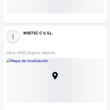
INSETEC C V, S.L.
I
Olivar, 46165, Bugarra, Valencia