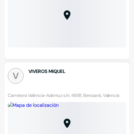
VIVEROS MIQUEL
V
Carretera València-Ademuz s/n, 46181, Benisanó, Valencia