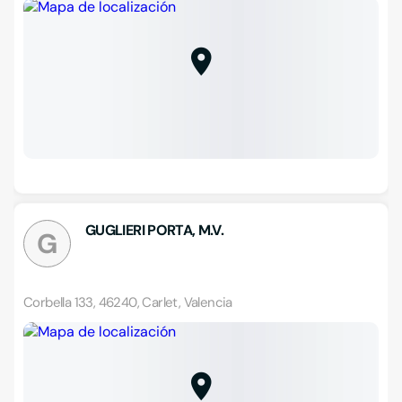
GUGLIERI PORTA, M.V.
G
Corbella 133, 46240, Carlet, Valencia