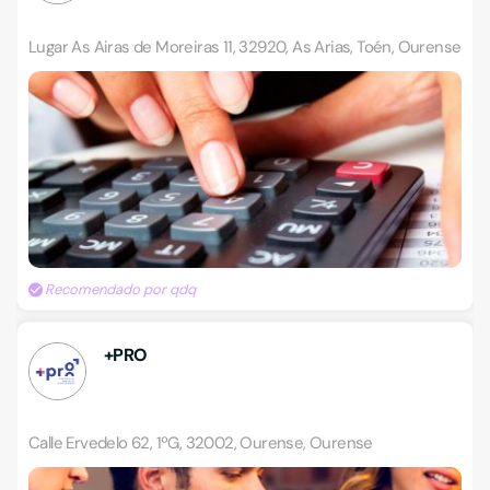
Lugar As Airas de Moreiras 11, 32920, As Arias, Toén, Ourense
Recomendado por qdq
+PRO
Calle Ervedelo 62, 1ºG, 32002, Ourense, Ourense