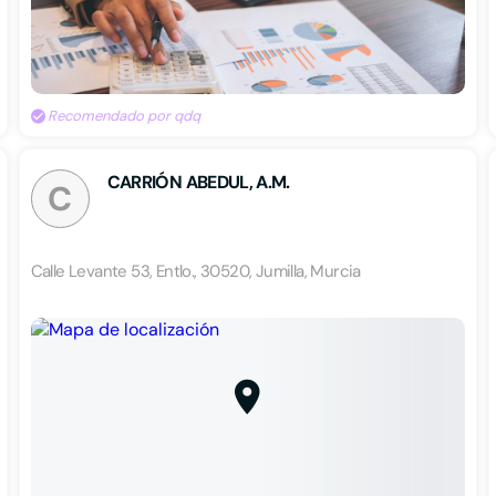
Recomendado por qdq
CARRIÓN ABEDUL, A.M.
C
Calle Levante 53, Entlo., 30520, Jumilla, Murcia