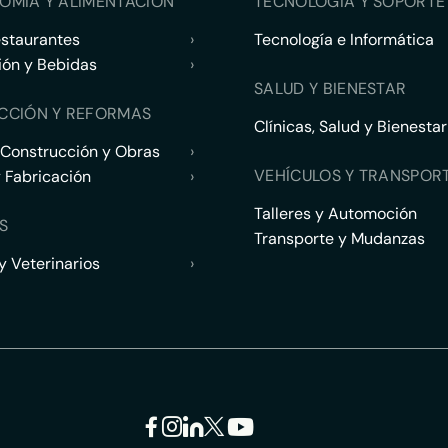
OMÍA Y ALIMENTACIÓN
TECNOLOGÍA Y SOPORTE 
estaurantes
›
Tecnología e Informática
ión y Bebidas
›
SALUD Y BIENESTAR
CCIÓN Y REFORMAS
Clínicas, Salud y Bienestar
 Construcción y Obras
›
VEHÍCULOS Y TRANSPOR
y Fabricación
›
Talleres y Automoción
S
Transporte y Mudanzas
 Veterinarios
›