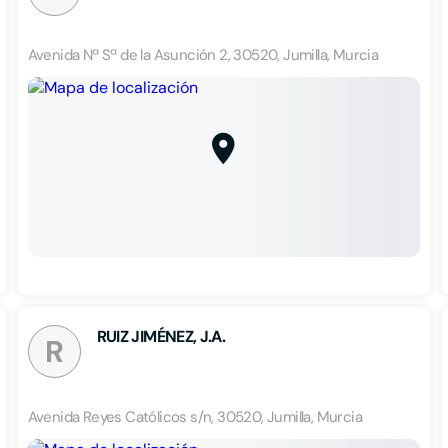
Avenida Nª Sª de la Asunción 2, 30520, Jumilla, Murcia
RUIZ JIMÉNEZ, J.A.
R
Avenida Reyes Católicos s/n, 30520, Jumilla, Murcia