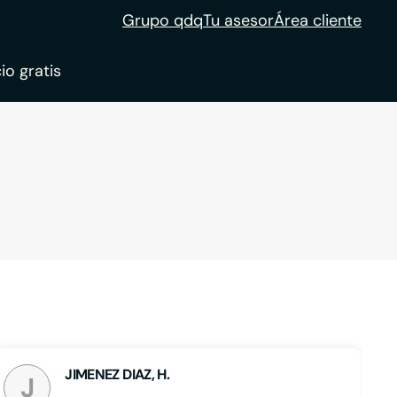
Grupo qdq
Tu asesor
Área cliente
io gratis
ble
tion
JIMENEZ DIAZ, H.
J