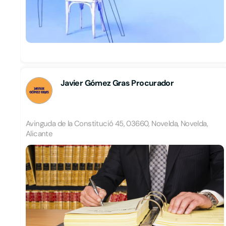
Javier Gómez Gras Procurador
Avinguda de la Constitució 45, 03660, Novelda, Novelda,
Alicante