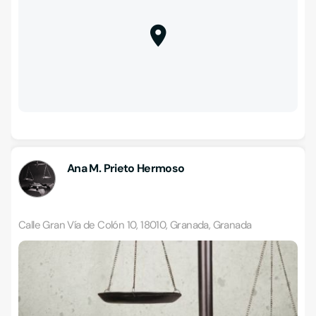
Ana M. Prieto Hermoso
Calle Gran Vía de Colón 10, 18010, Granada, Granada