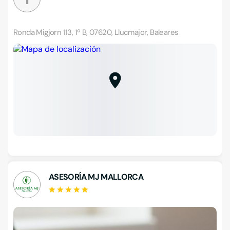
Ronda Migjorn 113, 1º B, 07620, Llucmajor, Baleares
ASESORÍA MJ MALLORCA