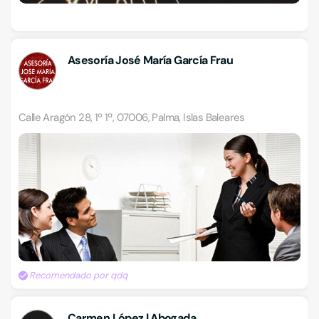
Asesoría José María García Frau
Calle Aragón 28, 1º 1ª, 07006, Palma, Islas Baleares
Recomendado por qdq
Carmen López | Abogada