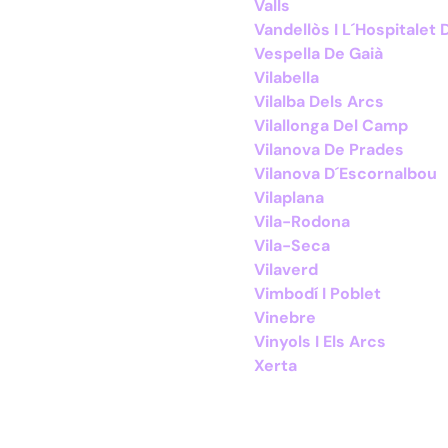
Valls
Vandellòs I L´Hospitalet 
Vespella De Gaià
Vilabella
Vilalba Dels Arcs
Vilallonga Del Camp
Vilanova De Prades
Vilanova D´Escornalbou
Vilaplana
Vila-Rodona
Vila-Seca
Vilaverd
Vimbodí I Poblet
Vinebre
Vinyols I Els Arcs
Xerta