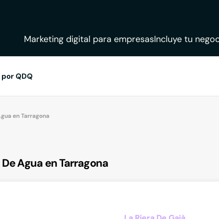
Marketing digital para empresas
Incluye tu negoc
 por QDQ
gua en Tarragona
 De Agua en Tarragona
La Riera De Gaià