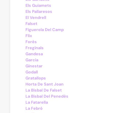
Els Guiamets
Els Pallaresos
El Vendrell
Falset
Figuerola Del Camp
Flix
Forès
Freginals
Gandesa
Garcia
Ginestar
Godall
Gratallops
Horta De Sant Joan
La Bisbal De Falset
La Bisbal Del Penedès
La Fatarella
La Febró