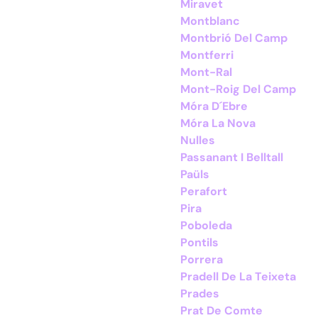
Miravet
Montblanc
Montbrió Del Camp
Montferri
Mont-Ral
Mont-Roig Del Camp
Móra D´Ebre
Móra La Nova
Nulles
Passanant I Belltall
Paüls
Perafort
Pira
Poboleda
Pontils
Porrera
Pradell De La Teixeta
Prades
Prat De Comte