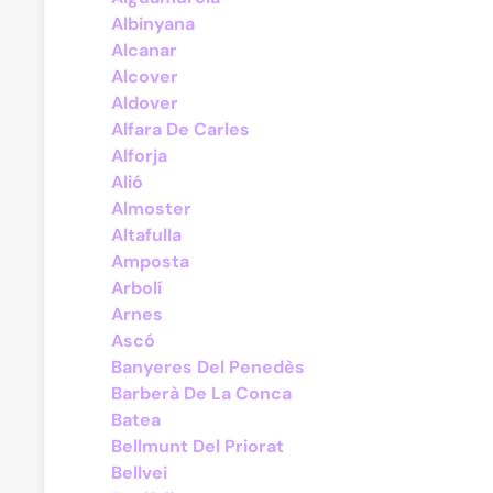
Albinyana
Alcanar
Alcover
Aldover
Alfara De Carles
Alforja
Alió
Almoster
Altafulla
Amposta
Arbolí
Arnes
Ascó
Banyeres Del Penedès
Barberà De La Conca
Batea
Bellmunt Del Priorat
Bellvei