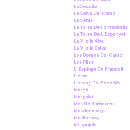
La Secuita
La Selva Del Camp
La Sénia
La Torre De Fontaubella
La Torre De L´Espanyol
La Vilella Alta
La Vilella Baixa
Les Borges Del Camp
Les Piles
L´ Espluga De Francolí
Llorac
Llorenç Del Penedès
Marçà
Margalef
Mas De Barberans
Masdenverge
Masllorenç
Maspujols