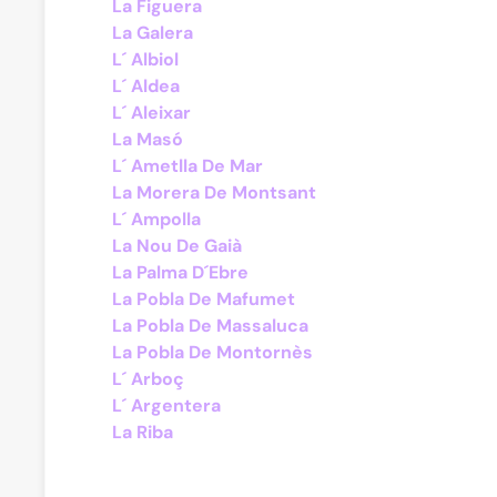
La Figuera
La Galera
L´ Albiol
L´ Aldea
L´ Aleixar
La Masó
L´ Ametlla De Mar
La Morera De Montsant
L´ Ampolla
La Nou De Gaià
La Palma D´Ebre
La Pobla De Mafumet
La Pobla De Massaluca
La Pobla De Montornès
L´ Arboç
L´ Argentera
La Riba