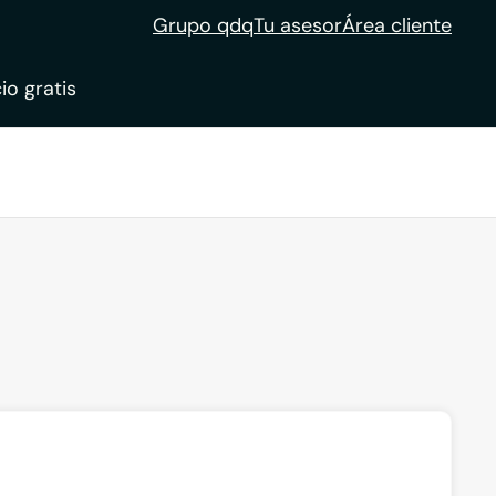
Grupo qdq
Tu asesor
Área cliente
io gratis