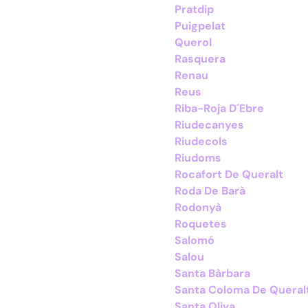
Pratdip
Puigpelat
Querol
Rasquera
Renau
Reus
Riba-Roja D´Ebre
Riudecanyes
Riudecols
Riudoms
Rocafort De Queralt
Roda De Barà
Rodonyà
Roquetes
Salomó
Salou
Santa Bàrbara
Santa Coloma De Queral
Santa Oliva