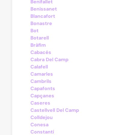
Benifallet
Benissanet
Blancafort
Bonastre
Bot
Botarell
Bràfim
Cabacés
Cabra Del Camp
Calafell
Camarles
Cambrils
Capafonts
Capçanes
Caseres
Castellvell Del Camp
Colldejou
Conesa
Constantí