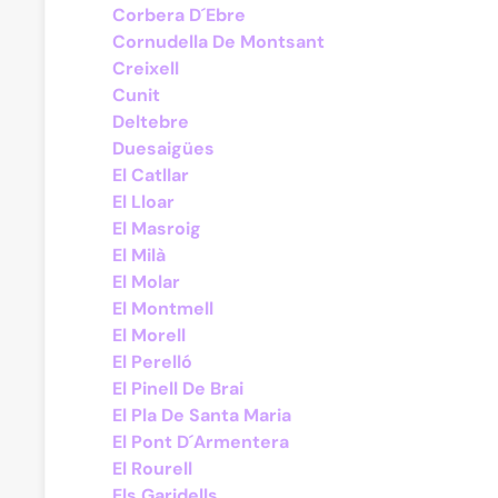
Corbera D´Ebre
Cornudella De Montsant
Creixell
Cunit
Deltebre
Duesaigües
El Catllar
El Lloar
El Masroig
El Milà
El Molar
El Montmell
El Morell
El Perelló
El Pinell De Brai
El Pla De Santa Maria
El Pont D´Armentera
El Rourell
Els Garidells