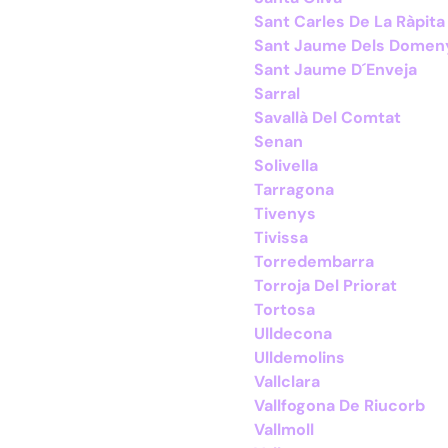
Sant Carles De La Ràpita
Sant Jaume Dels Domen
Sant Jaume D´Enveja
Sarral
Savallà Del Comtat
Senan
Solivella
Tarragona
Tivenys
Tivissa
Torredembarra
Torroja Del Priorat
Tortosa
Ulldecona
Ulldemolins
Vallclara
Vallfogona De Riucorb
Vallmoll