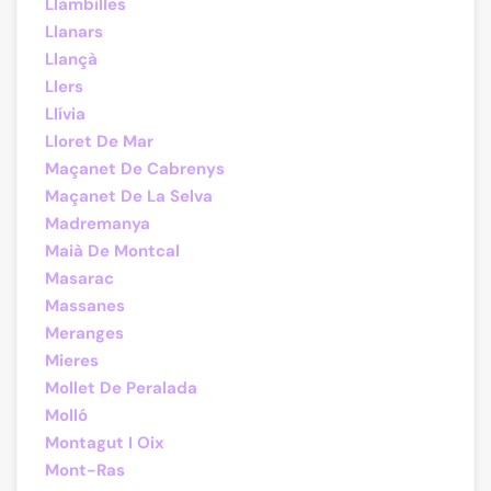
Llambilles
Llanars
Llançà
Llers
Llívia
Lloret De Mar
Maçanet De Cabrenys
Maçanet De La Selva
Madremanya
Maià De Montcal
Masarac
Massanes
Meranges
Mieres
Mollet De Peralada
Molló
Montagut I Oix
Mont-Ras