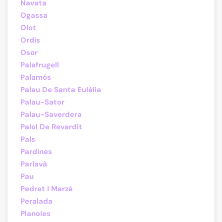
Navata
Ogassa
Olot
Ordis
Osor
Palafrugell
Palamós
Palau De Santa Eulàlia
Palau-Sator
Palau-Saverdera
Palol De Revardit
Pals
Pardines
Parlavà
Pau
Pedret I Marzà
Peralada
Planoles