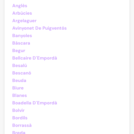
Anglès
Arbúcies
Argelaguer
Avinyonet De Puigventós
Banyoles
Bàscara
Begur
Bellcaire D´Empordà
Besalú
Bescanó
Beuda
Biure
Blanes
Boadella D´Empordà
Bolvir
Bordils
Borrassà
Breda