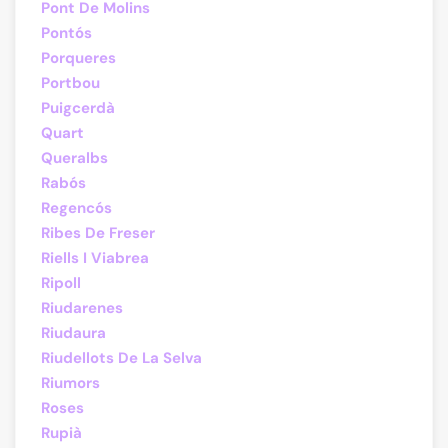
Pont De Molins
Pontós
Porqueres
Portbou
Puigcerdà
Quart
Queralbs
Rabós
Regencós
Ribes De Freser
Riells I Viabrea
Ripoll
Riudarenes
Riudaura
Riudellots De La Selva
Riumors
Roses
Rupià