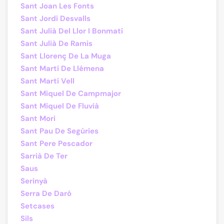
Sant Joan Les Fonts
Sant Jordi Desvalls
Sant Julià Del Llor I Bonmatí
Sant Julià De Ramis
Sant Llorenç De La Muga
Sant Martí De Llémena
Sant Martí Vell
Sant Miquel De Campmajor
Sant Miquel De Fluvià
Sant Mori
Sant Pau De Segúries
Sant Pere Pescador
Sarrià De Ter
Saus
Serinyà
Serra De Daró
Setcases
Sils