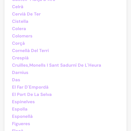
Celrà
Cervià De Ter
Cistella
Colera
Colomers
Corçà
Cornellà Del Terri
Crespià
Cruïlles,Monells I Sant Sadurní De L´Heura
Darnius
Das
El Far D´Empordà
El Port De La Selva
Espinelves
Espolla
Esponellà
Figueres