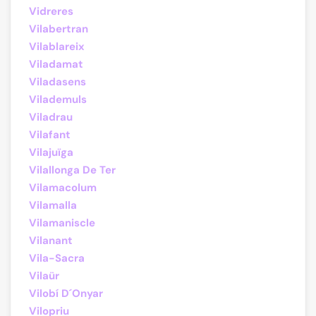
Vidreres
Vilabertran
Vilablareix
Viladamat
Viladasens
Vilademuls
Viladrau
Vilafant
Vilajuïga
Vilallonga De Ter
Vilamacolum
Vilamalla
Vilamaniscle
Vilanant
Vila-Sacra
Vilaür
Vilobí D´Onyar
Vilopriu