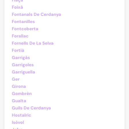
Flaçà
Foixà
Fontanals De Cerdanya
Fontanilles
Fontcoberta
Forallac
Fornells De La Selva
Fortià
Garrigàs
Garrigoles
Garriguella
Ger
Girona
Gombrèn
Gualta
Guils De Cerdanya
Hostalric
Isòvol