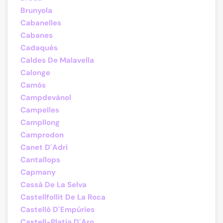
Brunyola
Cabanelles
Cabanes
Cadaqués
Caldes De Malavella
Calonge
Camós
Campdevànol
Campelles
Campllong
Camprodon
Canet D´Adri
Cantallops
Capmany
Cassà De La Selva
Castellfollit De La Roca
Castelló D´Empúries
Castell-Platja D´Aro