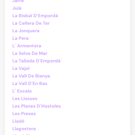
Jafre
Juià
La Bisbal D´Empordà
La Cellera De Ter
La Jonquera
La Pera
L´ Armentera
La Selva De Mar
La Tallada D´Empordà
La Vajol
La Vall De Bianya
La Vall D´En Bas
L´ Escala
Les Llosses
Les Planes D´Hostoles
Les Preses
Lladó
Llagostera