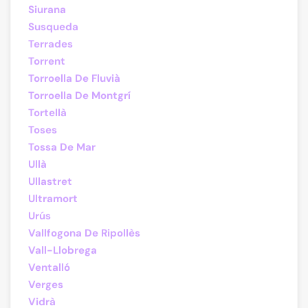
Siurana
Susqueda
Terrades
Torrent
Torroella De Fluvià
Torroella De Montgrí
Tortellà
Toses
Tossa De Mar
Ullà
Ullastret
Ultramort
Urús
Vallfogona De Ripollès
Vall-Llobrega
Ventalló
Verges
Vidrà